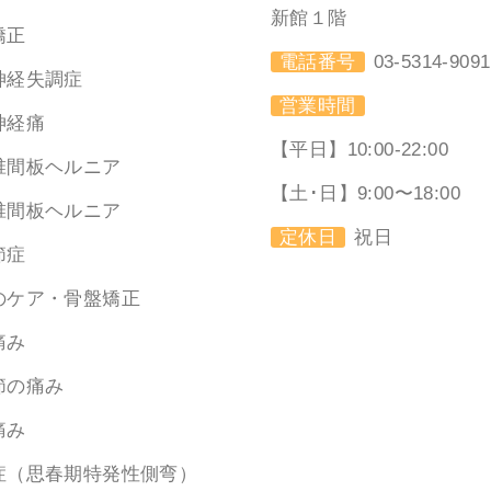
新館１階
矯正
電話番号
03-5314-9091
神経失調症
営業時間
神経痛
【平日】10:00-22:00
椎間板ヘルニア
【土･日】9:00〜18:00
椎間板ヘルニア
定休日
祝日
節症
のケア・骨盤矯正
痛み
節の痛み
痛み
症（思春期特発性側弯）