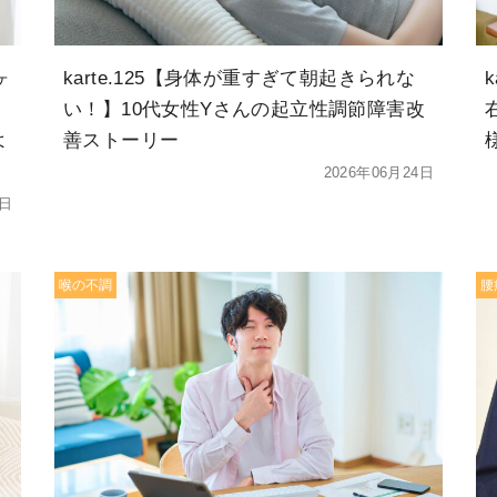
ヶ
karte.125【身体が重すぎて朝起きられな
、
い！】10代女性Yさんの起立性調節障害改
よ
善ストーリー
2026年06月24日
8日
喉の不調
腰