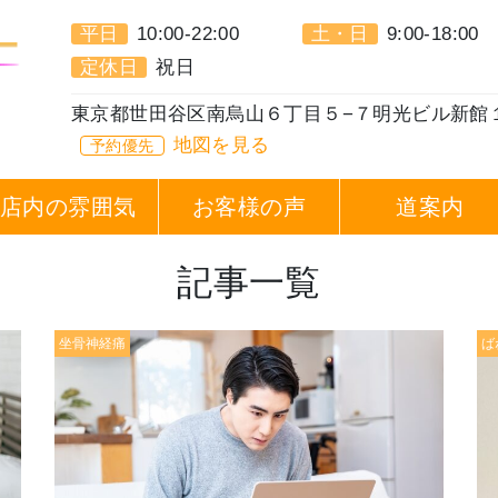
平日
10:00-22:00
土・日
9:00-18:00
定休日
祝日
東京都世田谷区南烏山６丁目５−７明光ビル新館
地図を見る
予約優先
店内の雰囲気
お客様の声
道案内
記事一覧
坐骨神経痛
ば