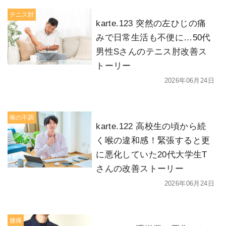
テニス肘
karte.123 突然の左ひじの痛
みで日常生活も不便に…50代
男性Sさんのテニス肘改善ス
トーリー
2026年06月24日
喉の不調
karte.122 高校生の頃から続
く喉の違和感！緊張すると更
に悪化していた20代大学生T
さんの改善ストーリー
2026年06月24日
腰痛