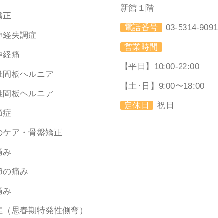
新館１階
矯正
電話番号
03-5314-9091
神経失調症
営業時間
神経痛
【平日】10:00-22:00
椎間板ヘルニア
【土･日】9:00〜18:00
椎間板ヘルニア
定休日
祝日
節症
のケア・骨盤矯正
痛み
節の痛み
痛み
症（思春期特発性側弯）