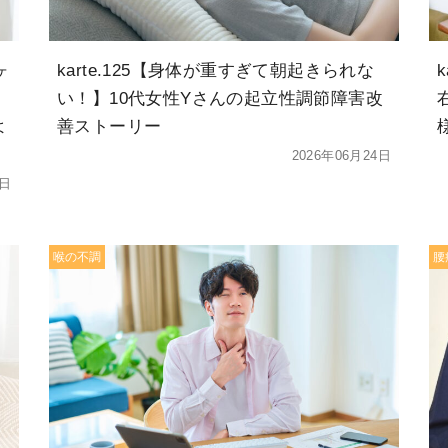
ヶ
karte.125【身体が重すぎて朝起きられな
、
い！】10代女性Yさんの起立性調節障害改
よ
善ストーリー
2026年06月24日
8日
喉の不調
腰