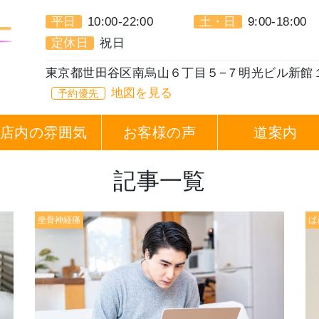
平日
10:00-22:00
土・日
9:00-18:00
定休日
祝日
東京都世田谷区南烏山６丁目５−７明光ビル新館
地図を見る
予約優先
店内の雰囲気
お客様の声
道案内
記事一覧
坐骨神経痛
ば