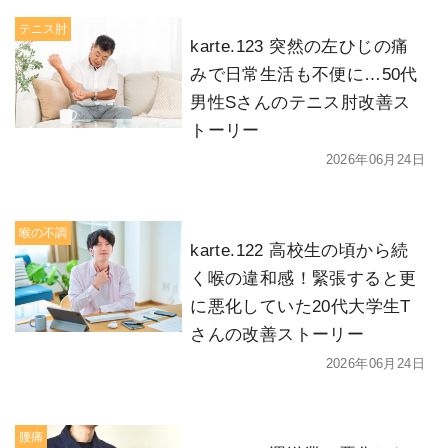
テニス肘
karte.123 突然の左ひじの痛
みで日常生活も不便に…50代
男性Sさんのテニス肘改善ス
トーリー
2026年06月24日
喉の不調
karte.122 高校生の頃から続
く喉の違和感！緊張すると更
に悪化していた20代大学生T
さんの改善ストーリー
2026年06月24日
腰痛