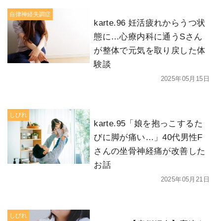
自律神経失調症
karte.96 妊活疲れからうつ状
態に…心療内科に通うSさん
が整体で元気を取り戻した体
験談
2025年05月15日
しびれ
karte.95「娘を抱っこするた
びに脚が痛い…」40代男性F
さんの坐骨神経痛が改善した
お話
2025年05月21日
しびれ