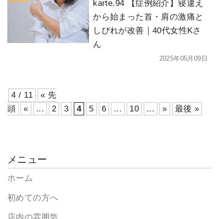
karte.94 【症例紹介】寝違え
から始まった首・肩の激痛と
しびれが改善｜40代女性Kさ
ん
2025年05月09日
4 / 11
« 先
頭
«
...
2
3
4
5
6
...
10
...
»
最後 »
メニュー
ホーム
初めての方へ
店内の雰囲気