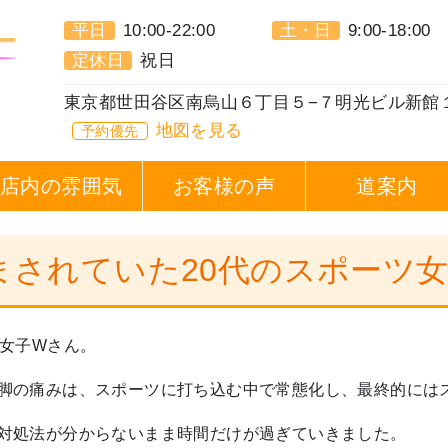
平日
10:00-22:00
土・日
9:00-18:00
定休日
祝日
東京都世田谷区南烏山６丁目５−７明光ビル新館
地図を見る
予約優先
店内の雰囲気
お客様の声
道案内
まされていた20代のスポーツ
ツ女子Wさん。
脚の痛みは、スポーツに打ち込む中で常態化し、最終的には
対処法が分からないまま時間だけが過ぎていきました。