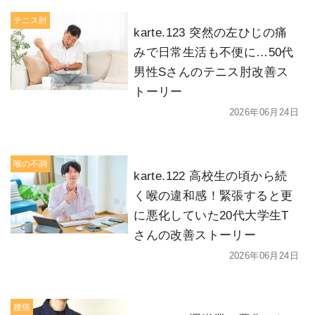
テニス肘
karte.123 突然の左ひじの痛
みで日常生活も不便に…50代
男性Sさんのテニス肘改善ス
トーリー
2026年06月24日
喉の不調
karte.122 高校生の頃から続
く喉の違和感！緊張すると更
に悪化していた20代大学生T
さんの改善ストーリー
2026年06月24日
腰痛