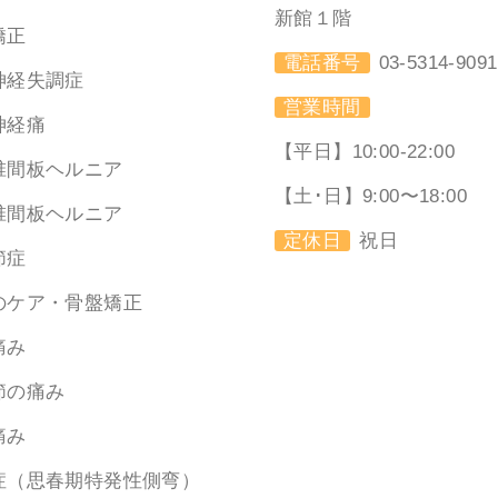
新館１階
矯正
電話番号
03-5314-9091
神経失調症
営業時間
神経痛
【平日】10:00-22:00
椎間板ヘルニア
【土･日】9:00〜18:00
椎間板ヘルニア
定休日
祝日
節症
のケア・骨盤矯正
痛み
節の痛み
痛み
症（思春期特発性側弯）