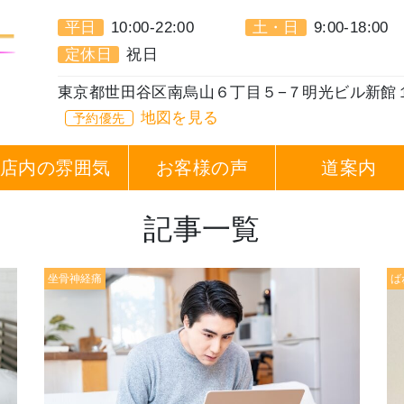
平日
10:00-22:00
土・日
9:00-18:00
定休日
祝日
東京都世田谷区南烏山６丁目５−７明光ビル新館
地図を見る
予約優先
店内の雰囲気
お客様の声
道案内
記事一覧
坐骨神経痛
ば