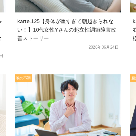
ヶ
karte.125【身体が重すぎて朝起きられな
、
い！】10代女性Yさんの起立性調節障害改
よ
善ストーリー
2026年06月24日
8日
喉の不調
腰