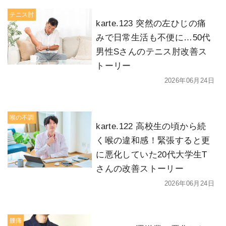
テニス肘
karte.123 突然の左ひじの痛
みで日常生活も不便に…50代
男性Sさんのテニス肘改善ス
トーリー
2026年06月24日
喉の不調
karte.122 高校生の頃から続
く喉の違和感！緊張すると更
に悪化していた20代大学生T
さんの改善ストーリー
2026年06月24日
腰痛