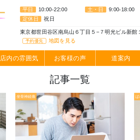
平日
10:00-22:00
土・日
9:00-18:00
定休日
祝日
東京都世田谷区南烏山６丁目５−７明光ビル新館
地図を見る
予約優先
店内の雰囲気
お客様の声
道案内
記事一覧
坐骨神経痛
ば