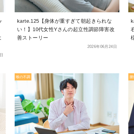
ヶ
karte.125【身体が重すぎて朝起きられな
、
い！】10代女性Yさんの起立性調節障害改
よ
善ストーリー
2026年06月24日
8日
喉の不調
腰