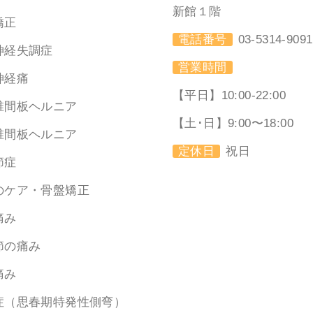
新館１階
矯正
電話番号
03-5314-9091
神経失調症
営業時間
神経痛
【平日】10:00-22:00
椎間板ヘルニア
【土･日】9:00〜18:00
椎間板ヘルニア
定休日
祝日
節症
のケア・骨盤矯正
痛み
節の痛み
痛み
症（思春期特発性側弯）