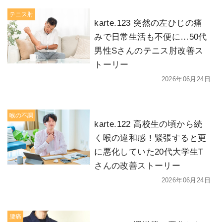
テニス肘
karte.123 突然の左ひじの痛
みで日常生活も不便に…50代
男性Sさんのテニス肘改善ス
トーリー
2026年06月24日
喉の不調
karte.122 高校生の頃から続
く喉の違和感！緊張すると更
に悪化していた20代大学生T
さんの改善ストーリー
2026年06月24日
腰痛