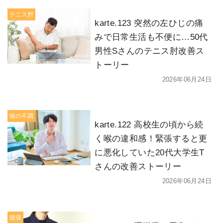
テニス肘
karte.123 突然の左ひじの痛
みで日常生活も不便に…50代
男性Sさんのテニス肘改善ス
トーリー
2026年06月24日
喉の不調
karte.122 高校生の頃から続
く喉の違和感！緊張すると更
に悪化していた20代大学生T
さんの改善ストーリー
2026年06月24日
腰痛