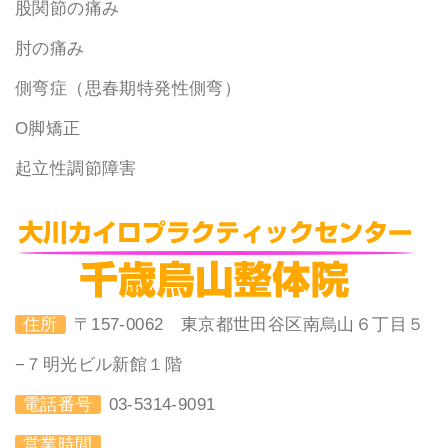
股関節の痛み
肘の痛み
側弯症（思春期特発性側弯）
O脚矯正
起立性調節障害
住所
〒157-0062 東京都世田谷区南烏山６丁目５
−７明光ビル新館１階
電話番号
03-5314-9091
営業時間