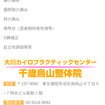
膝の痛み
股関節の痛み
肘の痛み
側弯症（思春期特発性側弯）
O脚矯正
起立性調節障害
住所
〒157-0062 東京都世田谷区南烏山６丁目５
−７明光ビル新館１階
電話番号
03-5314-9091