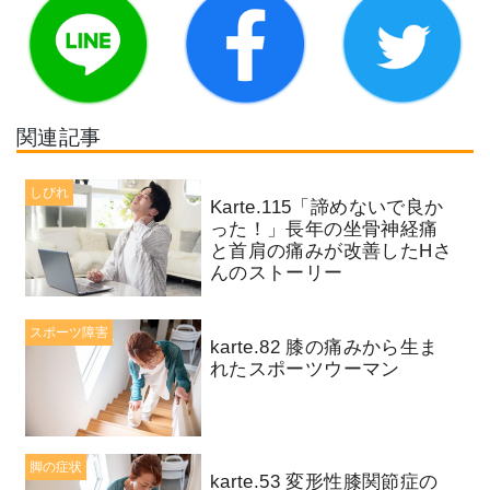
関連記事
しびれ
Karte.115「諦めないで良か
った！」長年の坐骨神経痛
と首肩の痛みが改善したHさ
んのストーリー
スポーツ障害
karte.82 膝の痛みから生ま
れたスポーツウーマン
脚の症状
karte.53 変形性膝関節症の