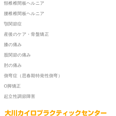
頸椎椎間板ヘルニア
腰椎椎間板ヘルニア
顎関節症
産後のケア・骨盤矯正
膝の痛み
股関節の痛み
肘の痛み
側弯症（思春期特発性側弯）
O脚矯正
起立性調節障害