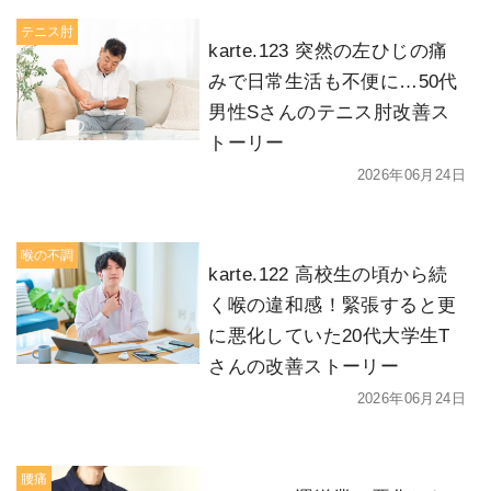
テニス肘
karte.123 突然の左ひじの痛
みで日常生活も不便に…50代
男性Sさんのテニス肘改善ス
トーリー
2026年06月24日
喉の不調
karte.122 高校生の頃から続
く喉の違和感！緊張すると更
に悪化していた20代大学生T
さんの改善ストーリー
2026年06月24日
腰痛