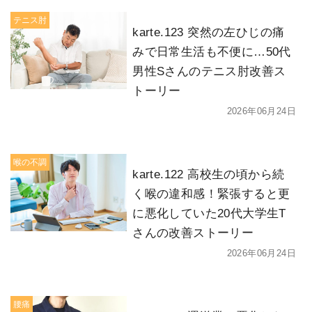
テニス肘
karte.123 突然の左ひじの痛
みで日常生活も不便に…50代
男性Sさんのテニス肘改善ス
トーリー
2026年06月24日
喉の不調
karte.122 高校生の頃から続
く喉の違和感！緊張すると更
に悪化していた20代大学生T
さんの改善ストーリー
2026年06月24日
腰痛