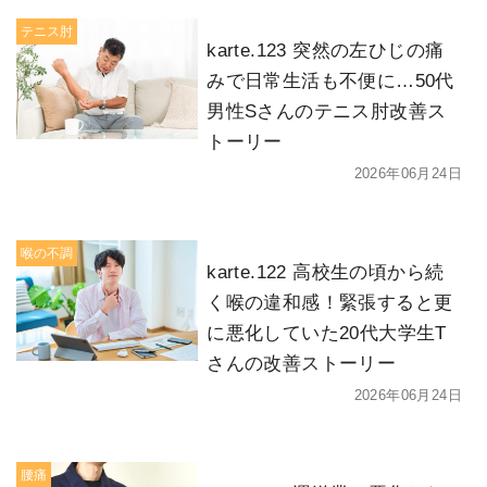
テニス肘
karte.123 突然の左ひじの痛
みで日常生活も不便に…50代
男性Sさんのテニス肘改善ス
トーリー
2026年06月24日
喉の不調
karte.122 高校生の頃から続
く喉の違和感！緊張すると更
に悪化していた20代大学生T
さんの改善ストーリー
2026年06月24日
腰痛