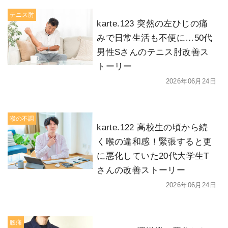
テニス肘
karte.123 突然の左ひじの痛
みで日常生活も不便に…50代
男性Sさんのテニス肘改善ス
トーリー
2026年06月24日
喉の不調
karte.122 高校生の頃から続
く喉の違和感！緊張すると更
に悪化していた20代大学生T
さんの改善ストーリー
2026年06月24日
腰痛