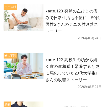
テニス肘
karte.123 突然の左ひじの痛
みで日常生活も不便に…50代
男性Sさんのテニス肘改善ス
トーリー
2026年06月24日
喉の不調
karte.122 高校生の頃から続
く喉の違和感！緊張すると更
に悪化していた20代大学生T
さんの改善ストーリー
2026年06月24日
腰痛