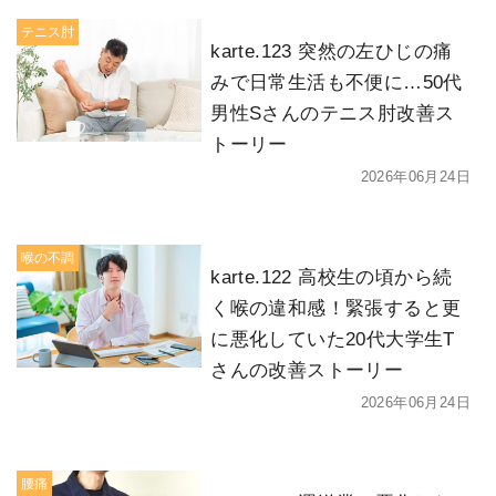
テニス肘
karte.123 突然の左ひじの痛
みで日常生活も不便に…50代
男性Sさんのテニス肘改善ス
トーリー
2026年06月24日
喉の不調
karte.122 高校生の頃から続
く喉の違和感！緊張すると更
に悪化していた20代大学生T
さんの改善ストーリー
2026年06月24日
腰痛