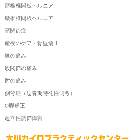
頸椎椎間板ヘルニア
腰椎椎間板ヘルニア
顎関節症
産後のケア・骨盤矯正
膝の痛み
股関節の痛み
肘の痛み
側弯症（思春期特発性側弯）
O脚矯正
起立性調節障害