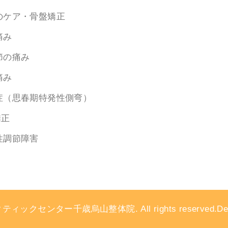
のケア・骨盤矯正
痛み
節の痛み
痛み
症（思春期特発性側弯）
矯正
性調節障害
ティックセンター千歳烏山整体院. All rights reserved.D