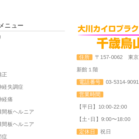
メニュー
り
住所
〒157-0062
新館１階
矯正
電話番号
03-5314-9091
神経失調症
営業時間
神経痛
【平日】10:00-22:00
椎間板ヘルニア
【土･日】9:00〜18:00
椎間板ヘルニア
定休日
祝日
節症