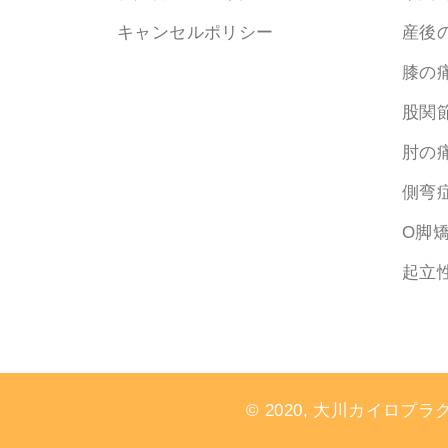
キャンセルポリシー
産後
膝の
股関
肘の
側弯
O脚
起立
© 2020, 大川カイロプラク