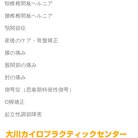
頸椎椎間板ヘルニア
腰椎椎間板ヘルニア
顎関節症
産後のケア・骨盤矯正
膝の痛み
股関節の痛み
肘の痛み
側弯症（思春期特発性側弯）
O脚矯正
起立性調節障害