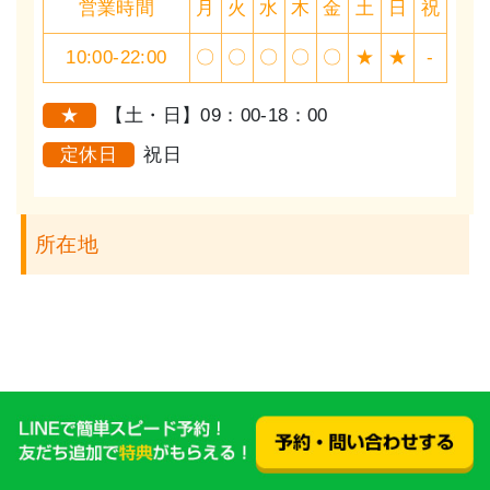
営業時間
月
火
水
木
金
土
日
祝
10:00-22:00
〇
〇
〇
〇
〇
★
★
-
★
【土・日】09：00-18：00
定休日
祝日
所在地