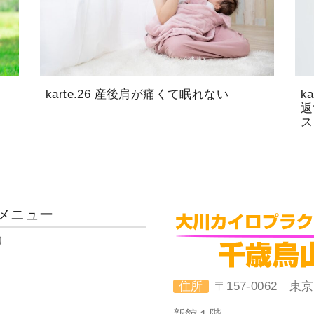
karte.26 産後肩が痛くて眠れない
k
返
ス
メニュー
り
住所
〒157-0062