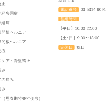
新館１階
矯正
電話番号
03-5314-9091
神経失調症
営業時間
神経痛
【平日】10:00-22:00
椎間板ヘルニア
【土･日】9:00〜18:00
椎間板ヘルニア
定休日
祝日
節症
のケア・骨盤矯正
痛み
節の痛み
痛み
症（思春期特発性側弯）