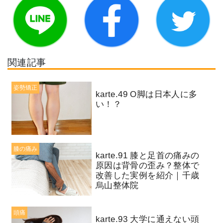
関連記事
姿勢矯正
karte.49 O脚は日本人に多
い！？
膝の痛み
karte.91 膝と足首の痛みの
原因は背骨の歪み？整体で
改善した実例を紹介｜千歳
烏山整体院
頭痛
karte.93 大学に通えない頭