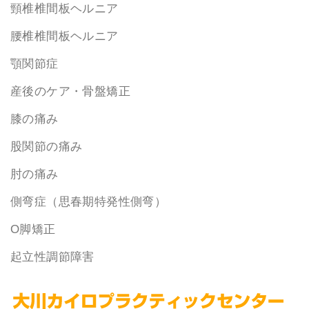
頸椎椎間板ヘルニア
腰椎椎間板ヘルニア
顎関節症
産後のケア・骨盤矯正
膝の痛み
股関節の痛み
肘の痛み
側弯症（思春期特発性側弯）
O脚矯正
起立性調節障害