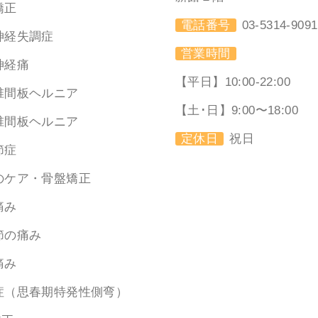
矯正
電話番号
03-5314-9091
神経失調症
営業時間
神経痛
【平日】10:00-22:00
椎間板ヘルニア
【土･日】9:00〜18:00
椎間板ヘルニア
定休日
祝日
節症
のケア・骨盤矯正
痛み
節の痛み
痛み
症（思春期特発性側弯）