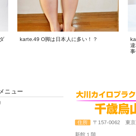
ルダ
karte.49 O脚は日本人に多い！？
k
違
事
メニュー
り
住所
〒157-0062
新館１階