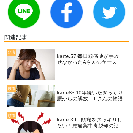
関連記事
頭痛
karte.57 毎日頭痛薬が手放
せなかったAさんのケース
腰痛
karte85 10年続いたぎっくり
腰からの解放 – Fさんの物語
頭痛
karte.39 頭痛をスッキリし
たい！頭痛薬中毒脱却の話