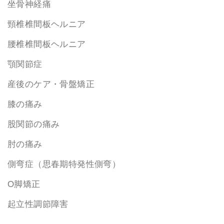
坐骨神経痛
頸椎椎間板ヘルニア
腰椎椎間板ヘルニア
顎関節症
産後のケア・骨盤矯正
膝の痛み
股関節の痛み
肘の痛み
側弯症（思春期特発性側弯）
O脚矯正
起立性調節障害