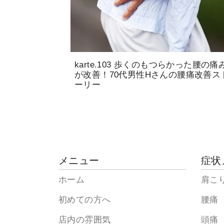
karte.103 歩くのもつらかった腰の痛
が改善！70代男性Hさんの腰痛改善ス
ーリー
メニュー
症状
ホーム
肩こ
初めての方へ
腰痛
店内の雰囲気
頭痛