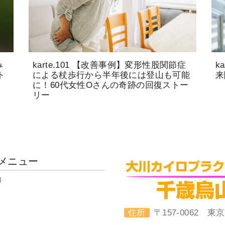
み
karte.101 【改善事例】変形性股関節症
k
ト
による杖歩行から半年後には登山も可能
来
に！60代女性Oさんの奇跡の回復ストー
リー
メニュー
り
住所
〒157-0062