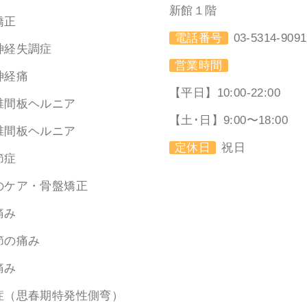
新館１階
矯正
電話番号
03-5314-9091
神経失調症
営業時間
神経痛
【平日】10:00-22:00
椎間板ヘルニア
【土･日】9:00〜18:00
椎間板ヘルニア
定休日
祝日
節症
のケア・骨盤矯正
痛み
節の痛み
痛み
症（思春期特発性側弯）