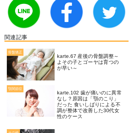
関連記事
骨盤矯正
karte.67 産後の骨盤調整～
よその子とゴーヤは育つの
が早い～
顎関節症
karte.102 歯が痛いのに異常
なし？原因は「顎のこり」
だった 食いしばりによる不
調が整体で改善した30代女
性のケース
その他