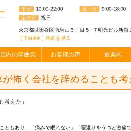
平日
10:00-22:00
土・日
9:00-18:00
定休日
祝日
東京都世田谷区南烏山６丁目５−７明光ビル新館
地図を見る
予約優先
店内の雰囲気
お客様の声
道案内
肩で電車が怖く会社を辞めることも
も考えた」
こともあり、「痛みで眠れない」「寝返りをうつと激痛