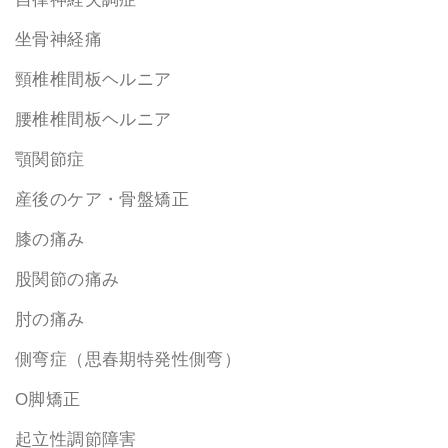
坐骨神経痛
頸椎椎間板ヘルニア
腰椎椎間板ヘルニア
顎関節症
産後のケア・骨盤矯正
膝の痛み
股関節の痛み
肘の痛み
側弯症（思春期特発性側弯）
O脚矯正
起立性調節障害