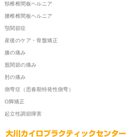
頸椎椎間板ヘルニア
腰椎椎間板ヘルニア
顎関節症
産後のケア・骨盤矯正
膝の痛み
股関節の痛み
肘の痛み
側弯症（思春期特発性側弯）
O脚矯正
起立性調節障害