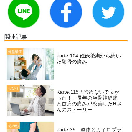
関連記事
骨盤矯正
karte.104 妊娠後期から続い
た恥骨の痛み
しびれ
Karte.115「諦めないで良か
った！」長年の坐骨神経痛
と首肩の痛みが改善したHさ
んのストーリー
その他
karte.35 整体とカイロプラ