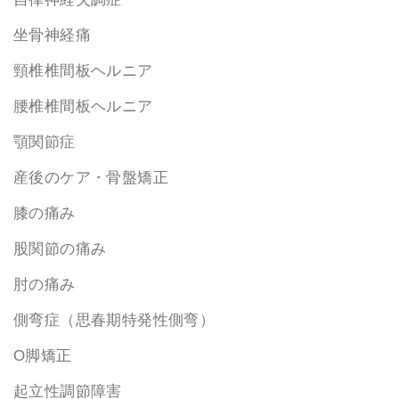
坐骨神経痛
頸椎椎間板ヘルニア
腰椎椎間板ヘルニア
顎関節症
産後のケア・骨盤矯正
膝の痛み
股関節の痛み
肘の痛み
側弯症（思春期特発性側弯）
O脚矯正
起立性調節障害